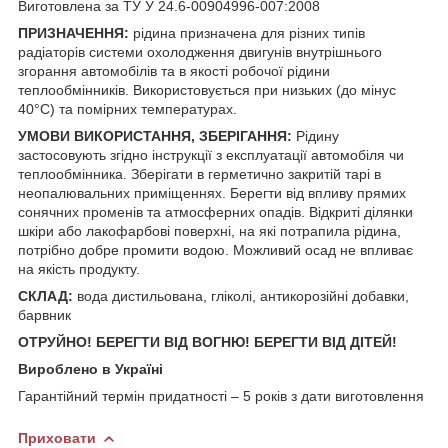
Виготовлена за ТУ У 24.6-00904996-007:2008
ПРИЗНАЧЕННЯ:
рідина призначена для різних типів
радіаторів системи охолодження двигунів внутрішнього
згорання автомобілів та в якості робочої рідини
теплообмінників. Використовується при низьких (до мінус
40°С) та помірних температурах.
УМОВИ ВИКОРИСТАННЯ, ЗБЕРІГАННЯ:
Рідину
застосовують згідно інструкції з експлуатації автомобіля чи
теплообмінника. Зберігати в герметично закритій тарі в
неопалювальних приміщеннях. Берегти від впливу прямих
сонячних променів та атмосферних опадів. Відкриті ділянки
шкіри або лакофарбові поверхні, на які потрапила рідина,
потрібно добре промити водою. Можливий осад не впливає
на якість продукту.
СКЛАД:
вода дистильована, гліколі, антикорозійні добавки,
барвник
ОТРУЙНО! БЕРЕГТИ ВІД ВОГНЮ! БЕРЕГТИ ВІД ДІТЕЙ!
Вироблено в Україні
Гарантійний термін придатності – 5 років з дати виготовлення
Приховати