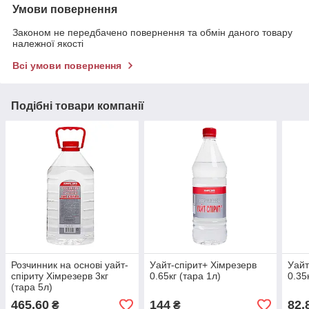
Умови повернення
Законом не передбачено повернення та обмін даного товару
належної якості
Всі умови повернення
Подібні товари компанії
Розчинник на основі уайт-
Уайт-спірит+ Хімрезерв
Уайт
спіриту Хімрезерв 3кг
0.65кг (тара 1л)
0.35
(тара 5л)
465,60
144
82,
₴
₴