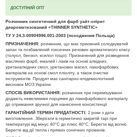
ДОСТУПНИЙ ОПТ
Розчинник синтетичний для фарб уайт-спірит
деароматизований «THINNER SYNTHETIC»
ТУ У 24.3-00904996.001-2003 (походження Польща)
ПРИЗНАЧЕННЯ:
розчинник, що має приємний солодкуватий
запах та позбавлений токсичних речовин ароматичного класу
(толуол, бензол, ксилол тощо). Призначений для розведення
масляних фарб, емалей і лаків на основі алкідних,
уретаналкідних смол, уретанових масел, лакофарбових
матеріалів на основі смол пліоліту, а також очистки
інструментів. Продукт має санітарно-епідеміологічний
висновок МОЗ України.
СПОСІБ ВИКОРИСТАННЯ:
розчинник при перемішуванні
додають невеликими порціями до лакофарбового матеріалу
до отримання зручної для нанесення консистенції.
ГАРАНТІЙНИЙ ТЕРМІН ПРИДАТНОСТІ:
2 роки з дати
виготовлення. Зберігати в герметично закритій тарі при
температурі від мінус 40°С до плюс 40°С. Берегти від вогню.
Берегти від дії тепла і прямих сонячних променів.