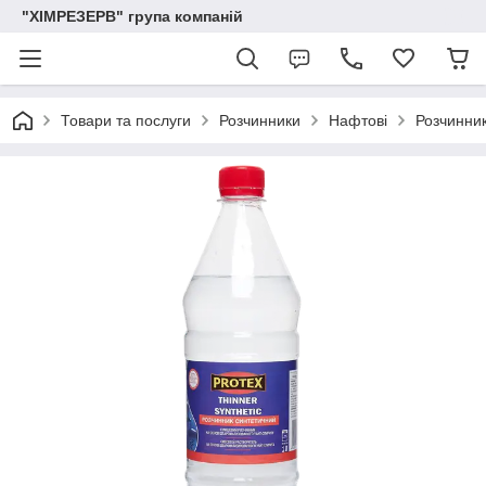
"ХІМРЕЗЕРВ" група компаній
Товари та послуги
Розчинники
Нафтові
Розчинник