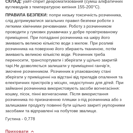
СКЛАД:
уайт-спірит деароматизований (суміш аліфатичних
вуглеводнів з температурою кипіння 155-200°С).
ПРАВИЛА БЕЗПЕКИ:
попри низьку токсичність розчинника,
слід дотримуватися загальних правил безпеки роботи з
леткими хімічними речовинами. Роботу з розчинником
проводити у гумових рукавичках у добре провітрюваному
приміщенні. При попаданні розчинника на шкіру його
змивають великою кількістю води з милом. При розливі
розчинника на поверхню його збирають тканиною, потім
змивають великою кількістю води. Розчинник треба
переносити, транспортувати і зберігати у щільно закритій
тарі.Не дозволяється залишати у приміщенні ганчір’я,
змочене розчинником. Розчинник в упакованому стані
зберігати у приміщенні на відстані від приладів опалення та
електричних пристроїв у місцях, недоступних для дітей. При
займанні розчинника використовують засоби вогнегасіння:
кошму, пісок, пінні вогнегасники. Після використання
розчинника по призначенню пляшки з-під розчинника або з
залишками продукту повинні бути щільно закриті укупорними
засобами та відправлені на побутове звалище.
Густина - 0,778
Приховати