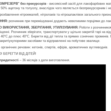
ХІМРЕЗЕРВ" без прекурсорів
- висоякісний засіб для лакофарбових ма
 50% ацетону та толуолу, внаслідок чого являється безпрекурсорним і н
розбавлення нітроемалей, нітролаків та нітрошпаклівок загального призн
АННЯ:
розчинник при перемішуванні додають невеликими порціями до лако
 ВИКОРИСТАННЯ, ЗБЕРІГАННЯ, УТИЛІЗУВАННЯ:
Роботи з розчиннико
енні. Розчинник зберігати, транспортувати у щільно закритій тарі на ві
с 40°С до плюс 40°С. Берегти від дії тепла та прямих сонячних променів.
закритіукупорними засобами та відправленні на побутове звалище.
 органічних речовин: кетонів, спиртів, ефірів, ароматичних вуглеводнів.
! БЕРЕГТИ ВІД ДІТЕЙ!
придатності
– 36 місяців з дати виготовлення.