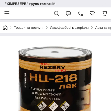
"ХІМРЕЗЕРВ" група компаній
Товари та послуги
Лакофарбові матеріали
Лаки та п