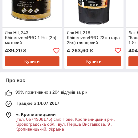
Лак НЦ-243
Лак НЦ-218
Лак 
KhimrezervPRO 1.9кг (2л)
KhimrezervPRO 23кг (тара
"Кап
матовий
25л) глянцевий
1.8кг
439,20
4 263,60
404
₴
₴
Купити
Купити
Про нас
99% позитивних з 204 відгуків за рік
Працює з 14.07.2017
м. Кропивницький
(тел. 0674908175) смт. Нове, Кропивницький р-н,
Кіровоградська обл., вул. Перша Виставкова, 9 ,
Кропивницький, Україна