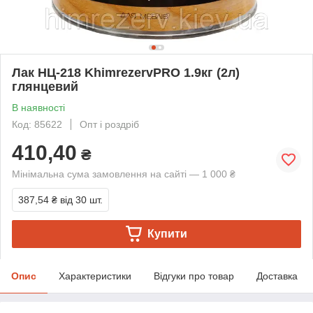
Лак НЦ-218 KhimrezervPRO 1.9кг (2л)
глянцевий
В наявності
Код: 85622
Опт і роздріб
410,40
₴
Мінімальна сума замовлення на сайті — 1 000 ₴
387,54 ₴
від 30 шт.
Купити
Опис
Характеристики
Відгуки про товар
Доставка