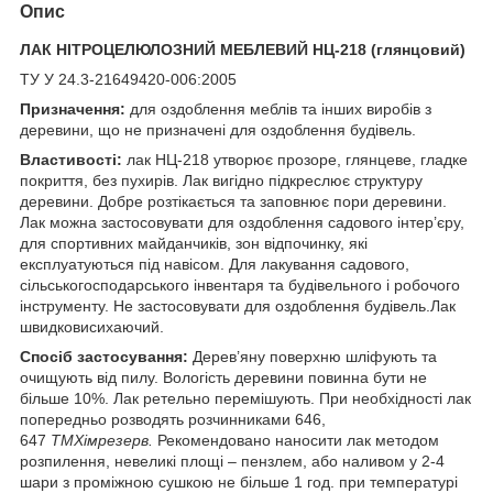
Опис
ЛАК НІТРОЦЕЛЮЛОЗНИЙ МЕБЛЕВИЙ НЦ-218 (глянцовий)
ТУ У 24.3-21649420-006:2005
Призначення
:
для оздоблення меблів та інших виробів з
деревини, що не призначені для оздоблення будівель.
Властивості:
лак НЦ-218 утворює прозоре, глянцеве, гладке
покриття, без пухирів. Лак вигідно підкреслює структуру
деревини. Добре розтікається та заповнює пори деревини.
Лак можна застосовувати для оздоблення садового інтер’єру,
для спортивних майданчиків, зон відпочинку, які
експлуатуються під навісом. Для лакування садового,
сільськогосподарського інвентаря та будівельного і робочого
інструменту. Не застосовувати для оздоблення будівель.Лак
швидковисихаючий.
Спосіб застосування:
Дерев’яну поверхню шліфують та
очищують від пилу. Вологість деревини повинна бути не
більше 10%. Лак ретельно перемішують. При необхідності лак
попередньо розводять розчинниками 646,
647
ТМ
Хімрезерв.
Рекомендовано наносити лак методом
розпилення, невеликі площі – пензлем, або наливом у 2-4
шари з проміжною сушкою не більше 1 год. при температурі