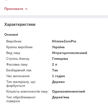
Приховати
Характеристики
Основні
Виробник
KhimreZervPro
Країна виробник
Україна
Вид лаку
Нітратцеллюлюзний
Ступінь блиску
Глянцева
Фасовка лаку
2 л
Безбарвний лак
Так
Час висихання
1 годин
Тип матеріалу, що
Дерево
фарбується
Кількість компонентів лаку
Однокомпонентний
Тип оброблюваної
Дерев'яна
поверхні