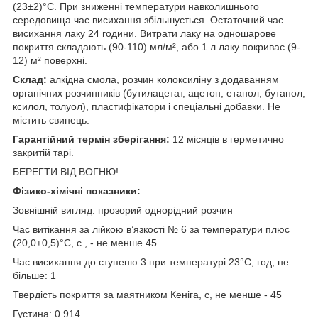
(23±2)°С. При зниженні температури навколишнього
середовища час висихання збільшується. Остаточний час
висихання лаку 24 години. Витрати лаку на одношарове
покриття складають (90-110) мл/м², або 1 л лаку покриває (9-
12) м² поверхні.
Склад:
алкідна смола, розчин колоксиліну з додаванням
органічних розчинників (бутилацетат, ацетон, етанол, бутанол,
ксилол, толуол), пластифікатори і спеціальні добавки. Не
містить свинець.
Гарантійний термін зберігання:
12 місяців в герметично
закритій тарі.
БЕРЕГТИ ВІД ВОГНЮ!
Фізико-хімічні показники:
Зовнішній вигляд: прозорий однорідний розчин
Час витікання за лійкою в’язкості № 6 за температури плюс
(20,0±0,5)°С, с., - не менше 45
Час висихання до ступеню 3 при температурі 23°С, год, не
більше: 1
Твердість покриття за маятником Кеніга, с, не менше - 45
Густина: 0.914