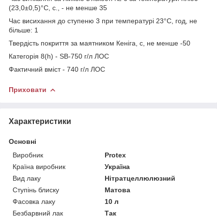
(23,0±0,5)°С, с., - не менше 35
Час висихання до ступеню 3 при температурі 23°С, год, не
більше: 1
Твердість покриття за маятником Кеніга, с, не менше -50
Категорія 8(h) - SB-750 г/л ЛОС
Фактичний вміст - 740 г/л ЛОС
Приховати
Характеристики
Основні
Виробник
Protex
Країна виробник
Україна
Вид лаку
Нітратцеллюлюзний
Ступінь блиску
Матова
Фасовка лаку
10 л
Безбарвний лак
Так