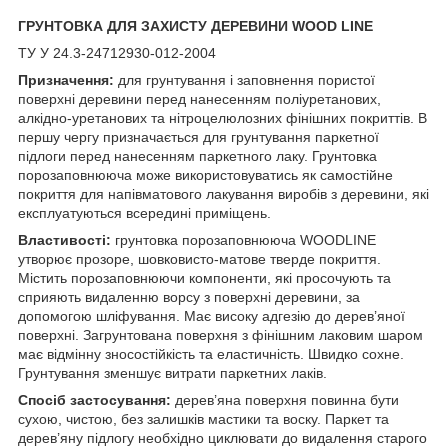
ГРУНТОВКА ДЛЯ ЗАХИСТУ ДЕРЕВИНИ
WOOD
LINE
ТУ У 24.3-24712930-012-2004
Призначення:
для грунтування і заповнення пористої
поверхні деревини перед нанесенням поліуретанових,
алкідно-уретанових та нітроцелюлозних фінішних покриттів. В
першу чергу призначається для грунтування паркетної
підлоги перед нанесенням паркетного лаку. Грунтовка
порозаповнююча може використовуватись як самостійне
покриття для напівматового лакування виробів з деревини, які
експлуатуються всередині приміщень.
Властивості:
грунтовка порозаповнююча WOODLINE
утворює прозоре, шовковисто-матове тверде покриття.
Містить порозаповнюючи компоненти, які просочують та
сприяють видаленню ворсу з поверхні деревини, за
допомогою шліфування. Має високу адгезію до дерев’яної
поверхні. Загрунтована поверхня з фінішним лаковим шаром
має відмінну зносостійкість та еластичність. Швидко сохне.
Грунтування зменшує витрати паркетних лаків.
Спосіб застосування:
дерев’яна поверхня повинна бути
сухою, чистою, без залишків мастики та воску. Паркет та
дерев’яну підлогу необхідно циклювати до видалення старого