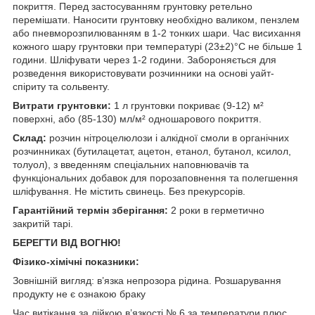
покриття. Перед застосуванням грунтовку ретельно
перемішати. Наносити грунтовку необхідно валиком, пензлем
або пневморозпилюванням в 1-2 тонких шари. Час висихання
кожного шару грунтовки при температурі (23±2)°С не більше 1
години. Шліфувати через 1-2 години. Забороняється для
розведення використовувати розчинники на основі уайт-
спіриту та сольвенту.
Витрати грунтовки:
1 л грунтовки покриває (9-12) м²
поверхні, або (85-130) мл/м² одношарового покриття.
Склад:
розчин нітроцелюлози і алкідної смоли в органічних
розчинниках (бутилацетат, ацетон, етанол, бутанол, ксилол,
толуол), з введенням спеціальних наповнювачів та
функціональних добавок для порозаповнення та полегшення
шліфування. Не містить свинець. Без прекурсорів.
Гарантійний термін зберігання:
2 роки в герметично
закритій тарі.
БЕРЕГТИ ВІД ВОГНЮ!
Фізико-хімічні показники:
Зовнішній вигляд: в’язка непрозора рідина. Розшарування
продукту не є ознакою браку
Час витікання за лійкою в’язкості № 6 за температури плюс