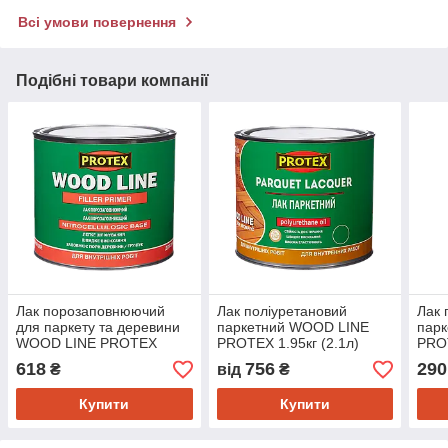
Всі умови повернення
Подібні товари компанії
Лак порозаповнюючий
Лак поліуретановий
Лак 
для паркету та деревини
паркетний WOOD LINE
пар
WOOD LINE PROTEX
PROTEX 1.95кг (2.1л)
PROT
1.95кг (2.1л)
глян./напівмат.
глян
618
756
290
₴
від
₴
Купити
Купити