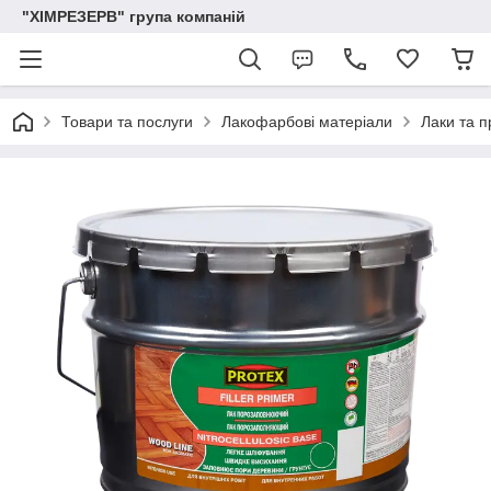
"ХІМРЕЗЕРВ" група компаній
Товари та послуги
Лакофарбові матеріали
Лаки та п