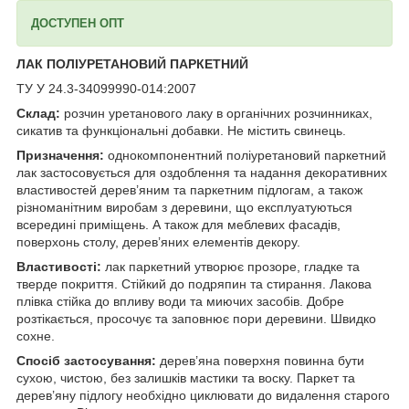
ДОСТУПЕН ОПТ
ЛАК ПОЛІУРЕТАНОВИЙ ПАРКЕТНИЙ
ТУ У 24.3-34099990-014:2007
Склад:
розчин уретанового лаку в органічних розчинниках,
сикатив та функціональні добавки. Не містить свинець.
Призначення:
однокомпонентний поліуретановий паркетний
лак застосовується для оздоблення та надання декоративних
властивостей дерев’яним та паркетним підлогам, а також
різноманітним виробам з деревини, що експлуатуються
всередині приміщень. А також для меблевих фасадів,
поверхонь столу, дерев’яних елементів декору.
Властивості:
лак паркетний утворює прозоре, гладке та
тверде покриття. Стійкий до подряпин та стирання. Лакова
плівка стійка до впливу води та миючих засобів. Добре
розтікається, просочує та заповнює пори деревини. Швидко
сохне.
Спосіб застосування:
дерев’яна поверхня повинна бути
сухою, чистою, без залишків мастики та воску. Паркет та
дерев’яну підлогу необхідно циклювати до видалення старого