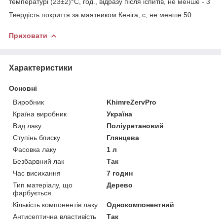
температурі (23±2)°С, год., відразу після іспитів, не менше - 3
Твердість покриття за маятником Кеніга, с, не менше 50
Приховати
Характеристики
Основні
Виробник
KhimreZervPro
Країна виробник
Україна
Вид лаку
Поліуретановий
Ступінь блиску
Глянцева
Фасовка лаку
1 л
Безбарвний лак
Так
Час висихання
7 годин
Тип матеріалу, що
Дерево
фарбується
Кількість компонентів лаку
Однокомпонентний
Антисептична властивість
Так