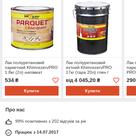
Лак поліуретановий
Лак поліуретановий
Лак 
паркетний KhimrezervPRO
яхтний KhimrezervPRO
пар
1.8кг (2л) напівмат
17кг (тара 20л) глян./
PROT
напівмат.
глян
534
4 045,20
290
₴
від
₴
Купити
Купити
Про нас
99% позитивних з 202 відгуків за рік
Працює з 14.07.2017