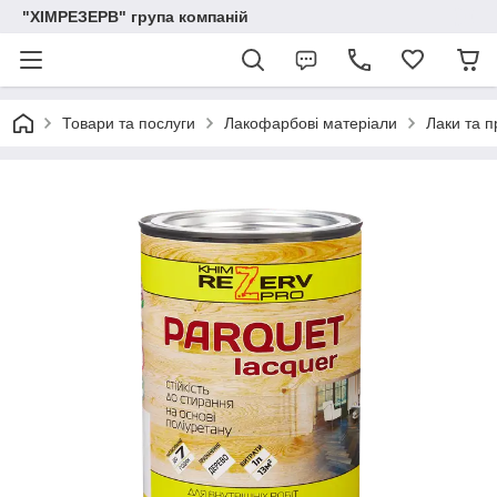
"ХІМРЕЗЕРВ" група компаній
Товари та послуги
Лакофарбові матеріали
Лаки та п