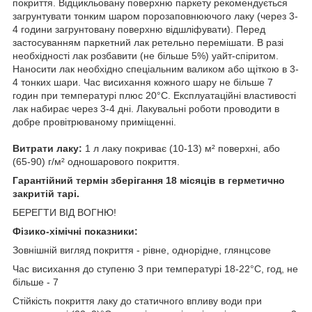
покриття. Відцикльовану поверхню паркету рекомендується
загрунтувати тонким шаром порозаповнюючого лаку (через 3-
4 години загрунтовану поверхню відшліфувати). Перед
застосуванням паркетний лак ретельно перемішати. В разі
необхідності лак розбавити (не більше 5%) уайт-спіритом.
Наносити лак необхідно спеціальним валиком або щіткою в 3-
4 тонких шари. Час висихання кожного шару не більше 7
годин при температурі плюс 20°С. Експлуатаційні властивості
лак набирає через 3-4 дні. Лакувальні роботи проводити в
добре провітрюваному приміщенні.
Витрати лаку:
1 л лаку покриває (10-13) м² поверхні, або
(65-90) г/м² одношарового покриття.
Гарантійний термін зберігання 18 місяців в герметично
закритій тарі.
БЕРЕГТИ ВІД ВОГНЮ!
Фізико-хімічні показники:
Зовнішній вигляд покриття - рівне, однорідне, глянцсове
Час висихання до ступеню 3 при температурі 18-22°С, год, не
більше - 7
Стійкість покриття лаку до статичного впливу води при