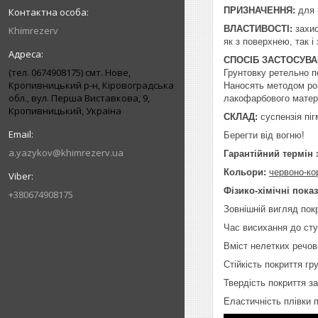
ПРИЗНАЧЕННЯ:
для 
ВЛАСТИВОСТІ:
захис
Khimrezerv
як з поверхнею, так 
СПОСІБ ЗАСТОСУВ
(тел. 0674908175) смт. Нове,
Грунтовку ретельно п
Кропивницький р-н, Кіровоградська
Наносять методом роз
обл., вул. Перша Виставкова, 9,
лакофарбового матері
Кропивницький, Україна
СКЛАД:
суспензія піг
Берегти від вогню!
a.yazykov@khimrezerv.ua
Гарантійний термін 
Кольори:
червоно-ко
Фізико-хімічні пока
+380674908175
Зовнішній вигляд пок
Час висихання до ступ
Вміст нелетких речов
Стійкість покриття гр
Твердість покриття за
Еластичність плівки п