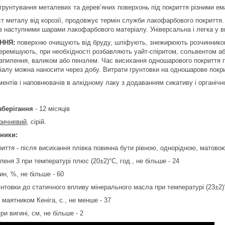
грунтування металевих та дерев’яних поверхонь під покриття різними е
т металу від корозії, продовжує термін служби лакофарбового покриття.
і з наступними шарами лакофарбового матеріалу. Універсальна і легка у в
АННЯ:
поверхню очищують від бруду, шліфують, знежирюють розчинником. 
еремішують, при необхідності розбавляють уайт-спіритом, сольвентом аб
пилення, валиком або пензлем. Час висихання одношарового покриття пр
алу можна наносити через добу. Витрати грунтовки на одношарове покрит
ментів і наповнювачів в алкідному лаку з додаванням сикативу і органічно
зберігання
- 12 місяців
ричневий
, сірій.
зники:
риття - після висихання плівка повинна бути рівною, однорідною, матово
еня 3 при температурі плюс (20±2)°С, год., не більше - 24
ин, %, не більше - 60
унтовки до статичного впливу мінерального масла при температурі (23±2)°
 маятником Кеніга, с., не менше - 37
ри вигині, см, не більше - 2