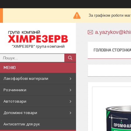
За графіком роботи маг
a.yazykov@khi
"ХІМРЕЗЕРВ" група компаній
ГОЛОВНА СТОРІНК
Лакофарбові матеріали
Розчинники
Автотовари
Допоміжні товари
Антисептик для рук