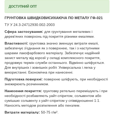
ДОСТУПНИЙ ОПТ
ГРУНТОВКА ШВИДКОВИСИХАЮЧА ПО МЕТАЛУ ГФ-021
ТУ У 24.3-24712930.002-2003
Сфера застосування:
для грунтування металевих і
дерев'яних поверхонь під покриття різними емалями.
Властивості:
грунтовка значно зменшує витрати емалі,
забезпечує з'єднання як з поверхнею, так і з наступними
шарами лакофарбового матеріалу. Забезпечує надійний
захист металу від корозії у складі комплексного покриття,
продовжує термін служби останнього. Відмінно шліфується.
Для внутрішніх і зовнішніх робіт. Універсальна і легка у
використанні. Економічна при нанесенні.
Підготовка поверхні:
поверхню шліфують, при необхідності
знежирюють розчинником.
Нанесення покриття:
грунтовку ретельно перемішують і при
необхідності розбавляють уайт-спіритом, сольвентом або
сумішшю сольвенту з уайт-спіритом у співвідношенні 1:1.
Наносять методом розпилення або пензлем.
Витрати матеріалу:
50-75 г/м².