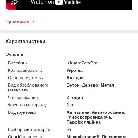
Приховати
Характеристики
Основні
Виробник
KhimreZervPro
Країна виробник
Україна
Основа грунтовки
Алкідна
Вид оброблюваного
Бетон, Дерево, Метал
матеріалу
Час висихання
2 годин
Фасовка матеріалу
2 л
Вид грунтовки
Адгезивна, Антикорозійна,
Глибокопроникаюча,
Пароізоляційна
Безбарвний матеріал
Ні
Спосіб нанесення
Механізований, Пензликом,