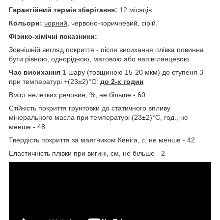
Гарантійний термін зберігання:
12 місяців
Кольори:
чорний
, червоно-коричневий, сірій.
Фізико-хімічні показники:
Зовнішній вигляд покриття - після висихання плівка повинна
бути рівною, однорідною, матовою або напівглянцевою
Час висихання
1 шару (товщиною 15-20 мкм) до ступеня 3
при температурі +(23±2)°С:
до 2-х годин
Вміст нелетких речовин, %, не більше - 60
Стійкість покриття грунтовки до статичного впливу
мінерального масла при температурі (23±2)°С, год., не
менше - 48
Твердість покриття за маятником Кеніга, с, не менше - 42
Еластичність плівки при вигині, см, не більше - 2