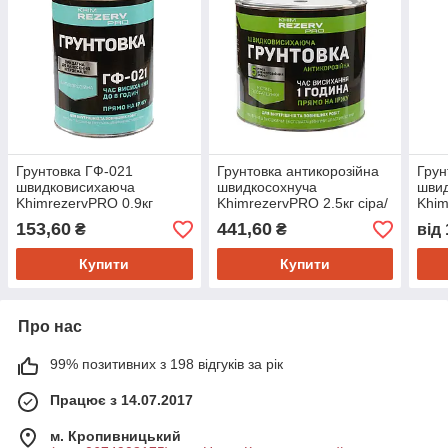
Грунтовка ГФ-021
Грунтовка антикорозійна
Грун
швидковисихаюча
швидкосохнуча
шви
KhimrezervPRO 0.9кг
KhimrezervPRO 2.5кг сіра/
Khim
кольори в асортименті
червоно-коричнева/біла
коль
153,60
441,60
₴
₴
від
Купити
Купити
Про нас
99% позитивних з 198 відгуків за рік
Працює з 14.07.2017
м. Кропивницький