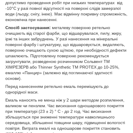
допустимо проведення робіт при низьких температурах від
-10°С у разі повної відсутності на поверхні слідів замерзлої
води (льоду, снігу, інею). Має відмінну покривну спроможність,
економічна при нанесенні.
Спосіб застосування:
металеву поверхню ретельно
очищають від старої фарби, що відшарувалася, пилу, жиру,
іржі та інших забруднень. У разі нанесення на мінеральні
поверхні фарбу і штукатурку, що відшаровується, видаляють,
поверхню очищають сухою щіткою, при необхідності дефекти
шпаклюють. Підготовлену поверхню рекомендується
загрунтувати, розведеною розчинником Сольвент ТМ
ХІМРЕЗЕРВ або Thinner Synthetic ТМ PROTEX до 10-25%,
емаллю «Панцир» (залежно від поглинаючої здатності
основи).
Перед нанесенням ретельно емаль перемішують до
однорідної маси.
Емаль наносять не менш ніж у 2 шари методом розпилення,
валиком чи пензлем. Час висихання одношарового покриття
при температурі (23 ± 2) ° С - до 2 год. Час висихання
збільшується при зниженні температури навколишнього
середовища, збільшенні товщини шару, підвищенні вологості
повітря. Витрата емалі на одношарове покриття становить