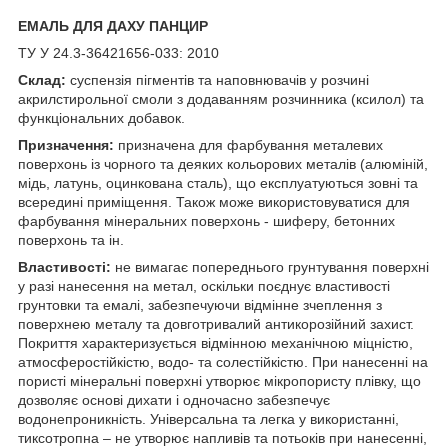
ЕМАЛЬ ДЛЯ ДАХУ ПАНЦИР
ТУ У 24.3-36421656-033: 2010
Склад:
суспензія пігментів та наповнювачів у розчині
акрилстирольної смоли з додаванням розчинника (ксилол) та
функціональних добавок.
Призначення:
призначена для фарбування металевих
поверхонь із чорного та деяких кольорових металів (алюміній,
мідь, латунь, оцинкована сталь), що експлуатуються зовні та
всередині приміщення. Також може використовуватися для
фарбування мінеральних поверхонь - шиферу, бетонних
поверхонь та ін.
Властивості:
не вимагає попереднього грунтування поверхні
у разі нанесення на метал, оскільки поєднує властивості
грунтовки та емалі, забезпечуючи відмінне зчеплення з
поверхнею металу та довготривалий антикорозійний захист.
Покриття характеризується відмінною механічною міцністю,
атмосферостійкістю, водо- та солестійкістю. При нанесенні на
пористі мінеральні поверхні утворює мікропористу плівку, що
дозволяє основі дихати і одночасно забезпечує
водонепроникність. Універсальна та легка у використанні,
тиксотропна – не утворює напливів та потьоків при нанесенні,