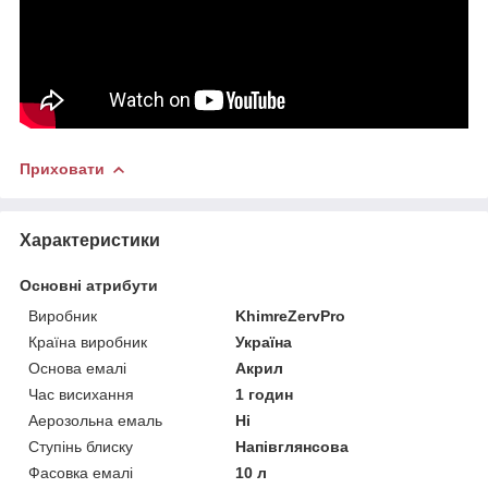
Приховати
Характеристики
Основні атрибути
Виробник
KhimreZervPro
Країна виробник
Україна
Основа емалі
Акрил
Час висихання
1 годин
Аерозольна емаль
Ні
Ступінь блиску
Напівглянсова
Фасовка емалі
10 л