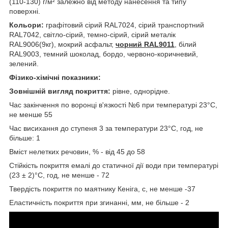
(110-130) г/м² залежно від методу нанесення та типу
поверхні.
Кольори:
графітовий сірий RAL7024, сірий транспортний
RAL7042, світло-сірий, темно-сірий, сірий металік
RAL9006(9кг), мокрий асфальт,
чорний RAL9011
, білий
RAL9003, темний шоколад, бордо, червоно-коричневий,
зелений.
Фізико-хімічні показники:
Зовнішній вигляд покриття:
рівне, однорідне.
Час закінчення по воронці в'язкості №6 при температурі 23°С,
не менше 55
Час висихання до ступеня 3 за температури 23°С, год, не
більше: 1
Вміст нелетких речовин, % - від 45 до 58
Стійкість покриття емалі до статичної дії води при температурі
(23 ± 2)°С, год, не менше - 72
Твердість покриття по маятнику Кеніга, с, не менше -37
Еластичність покриття при згинанні, мм, не більше - 2