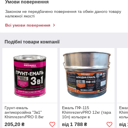
Умови повернення
Законом не передбачено повернення та обмін даного товару
належної якості
Всі умови повернення
Подібні товари компанії
Грунт-емаль
Емаль ПФ-115
Емал
антикорозійна "3в1"
KhimrezervPRO 12кг (тара
Khim
KhimrezervPRO 0.8кг
10л) кольори в
коль
кольори в асортименті
асортименті
205,20
1 788
₴
від
₴
від