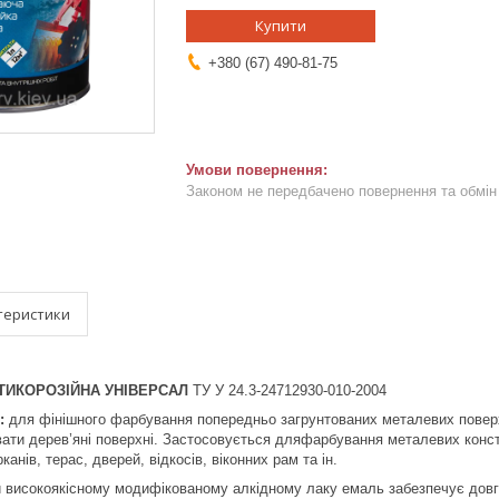
Купити
+380 (67) 490-81-75
Законом не передбачено повернення та обмін 
теристики
ТИКОРОЗІЙНА УНІВЕРСАЛ
ТУ У 24.3-24712930-010-2004
:
для фінішного фарбування попередньо загрунтованих металевих поверхо
ти дерев’яні поверхні. Застосовується дляфарбування металевих констру
канів, терас, дверей, відкосів, віконних рам та ін.
 високоякісному модифікованому алкідному лаку емаль забезпечує довгот