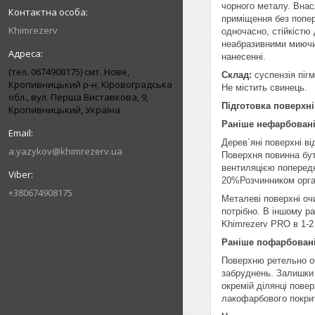
чорного металу. Внас
приміщення без попер
Khimrezerv
одночасно, стійкістю 
неабразивними миючими
нанесенні.
(тел. 0674908175) смт. Нове,
Склад:
суспензія пігм
Кропивницький р-н, Кіровоградська
Не містить свинець.
обл., вул. Перша Виставкова, 9,
Підготовка поверхні
Кропивницький, Україна
Раніше нефарбовані
Дерев`яні поверхні ві
a.yazykov@khimrezerv.ua
Поверхня повинна бут
вентиляцією поперед
20%Розчинником орган
+380674908175
Металеві поверхні оч
потрібно. В іншому р
Khimrezerv PRO в 1-2
Раніше пофарбовані
Поверхню ретельно оч
забруднень. Залишки 
окремій ділянці пове
лакофарбового покри