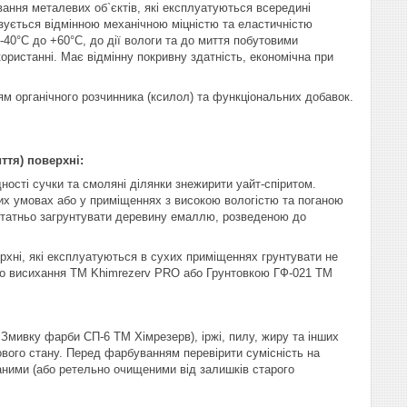
вання металевих об`єктів, які експлуатуються всередині
зується відмінною механічною міцністю та еластичністю
-40°С до +60°С, до дії вологи та до миття побутовими
користанні. Має відмінну покривну здатність, економічна при
ям органічного розчинника (ксилол) та функціональних добавок.
ття) поверхні:
дності сучки та смоляні ділянки знежирити уайт-спіритом.
их умовах або у приміщеннях з високою вологістю та поганою
статньо загрунтувати деревину емаллю, розведеною до
ерхні, які експлуатуються в сухих приміщеннях грунтувати не
ого висихання ТМ Khimrezerv PRO або Грунтовкою ГФ-021 ТМ
Змивку фарби СП-6 ТМ Хімрезерв), іржі, пилу, жиру та інших
ового стану. Перед фарбуванням перевірити сумісність на
ваними (або ретельно очищеними від залишків старого