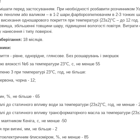
:
ішати перед застосуванням. При необхідності розбавити розчинником Уа
ю пензлем або валиком – в 1-2 шари,фарборозпилювачем в 2-3 тонких ш
 висихання одношарового покриття при температурі (23±2)°С – до 12 год
вища, збільшенні товщини шару, підвищенні вологості повітря. Витрати 
 нанесення і типу поверхні.
зберігання:
18 місяців.
зники:
иття - рівне, однорідне, глянсове. Без розшарувань і зморшок
кою вязкості №6 за температури 23°С, с, не менше 55
пеню 3 при температурі 23°С, год, не більше:
червона, чорна - 12;
ин, %, не більше - 65
алі до статичного впливу води за температури (23±2)°С, год, не менше - 
малі до статичного впливу трансформаторного масла за температури (23±2
 маятником Кеніга, с, не менше -50
 при вигині, мм, не більше - 2
тоелектричним блискоміром, %, не менше - 85