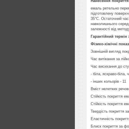
Нанесення покриття
емаль ретельно перем
підготовлену поверхн
35°С. Остаточний час
навколишнього середо
залежності від методу
Гарантійний термін 
Фізико-хімічні пока
Зовнішній вигляд покр
Час витікання за лій
Час висихання до сту
- біла, яскраво-біла, 
- інших кольорів - 11
Вміст нелетких речов
Стійкість покриття ем
Стійкість покриття е
Твердість покриття за
Еластичність покриття
Блиск покриття за фо