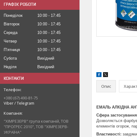
ГРАФІК РОБОТИ
Понеділок
10:00
17:45
Вівторок
10:00
17:45
Середа
10:00
17:45
Четвер
10:00
17:45
Пʼятниця
10:00
17:45
Субота
Вихідний
Неділя
Вихідний
КОНТАКТИ
Опис
Харак
+380 (67) 490-81-75
Viber / Telegram
ЕМАЛЬ АЛКІДНА АН
Сфера застосування
Дозволяється фарбува
"ХІМРЕЗЕРВ" група компаній, ТОВ
елементів огорож, пар
"ПРОГРЕС 2010", ТОВ "ХІМРЕЗЕРВ-
УКРАЇНА"
Властивості:
завдяки