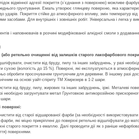
лідок відмінної адгезії покриття (з`єднання з поверхнею) можливе фарбу
еднього грунтування. Емаль утворює глянцеву поверхню, яка характери
до ударів. Покриття стійке до атмосферного впливу, змін температур від 
 засобами. Для внутрішніх і зовнішніх робіт. Універсальна і легка у ви
ентів і наповнювачів в розчині модифікованої алкідної смоли з додаванн
:
 (або ретельно очищенні від залишків старого лакофарбового покри
дшліфувати, очистити від бруду, пилу та інших забруднень, у разі необхі
и сухою (вологість до 15 %). Поверхні, які експлуатуються в атмосферн
ньо обробити просочувачем грунтуючим для деревини. В іншому разі до
ічним на основі уайт-спіриту ТМ Хімрезерв в 1-2 шари.
истити від бруду, пилу, жирових та інших забруднень, іржі. Металеві пов
азі необхідно загрунтувати метал Грунтовкою антикорозійною прискорен
 шари.
 поверхні:
истити від старої відшарованої фарби (за необхідності використовувати 
фарби, які міцно прикріплені до поверхні ретельно відшліфувати до мат
рхні старого покриття з емаллю. Далі проводити дії як з раніше нефарбо
ття) поверхнями.