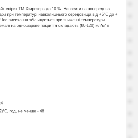
йт-спірит ТМ Хімрезерв до 10 %. Наносити на попередньо
ари при температурі навколишнього середовища від +5°С до +
. Час висихання збільшується при зниженні температури
емалі на одношарове покриття складають (80-120) мл/м² в
24
)°С, год, не менше - 48