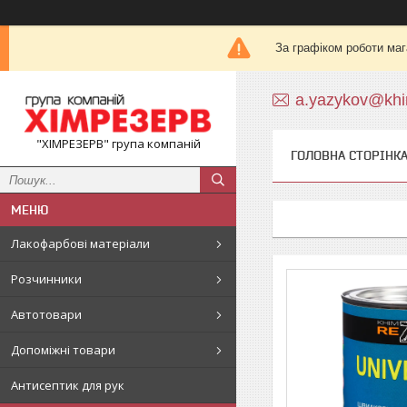
За графіком роботи маг
a.yazykov@khi
"ХІМРЕЗЕРВ" група компаній
ГОЛОВНА СТОРІНК
Лакофарбові матеріали
Розчинники
Автотовари
Допоміжні товари
Антисептик для рук